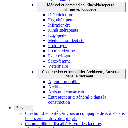
Médical et paramédical
Kinésithérapeute,
infirmièr·e, logopède...
Diététicien·ne
Ergothérapeute
Infirmier·ère
Kinésithérapeute
Logopède
Médecin ou dentiste
Podologue
Pharmacien·ne
Psychologue
Sage-femme
Vétérinaire
Construction et immobilier
Architecte, Artisan·e
dans le bâtiment...
Agent immobilier
Architecte
Artisan·e construction
Entrepreneur·e général·e dans la
construction
Services
Création d’activité
On vous accompagne de A à Z dans
le lancement de votre projet !
Comptabilité et fiscalité
Envoi des factures,