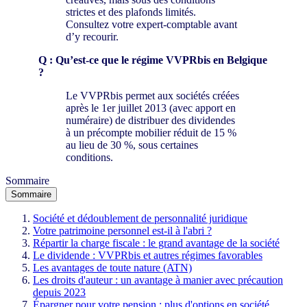
strictes et des plafonds limités.
Consultez votre expert-comptable avant
d’y recourir.
Q : Qu’est-ce que le régime VVPRbis en Belgique
?
Le VVPRbis permet aux sociétés créées
après le 1er juillet 2013 (avec apport en
numéraire) de distribuer des dividendes
à un précompte mobilier réduit de 15 %
au lieu de 30 %, sous certaines
conditions.
Sommaire
Sommaire
Société et dédoublement de personnalité juridique
Votre patrimoine personnel est-il à l'abri ?
Répartir la charge fiscale : le grand avantage de la société
Le dividende : VVPRbis et autres régimes favorables
Les avantages de toute nature (ATN)
Les droits d'auteur : un avantage à manier avec précaution
depuis 2023
Épargner pour votre pension : plus d'options en société