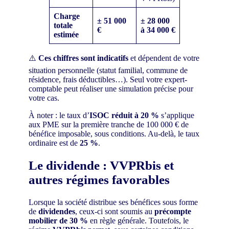
Charge
± 51 000
± 28 000
totale
€
à 34 000 €
estimée
⚠️
Ces chiffres sont indicatifs
et dépendent de votre
situation personnelle (statut familial, commune de
résidence, frais déductibles…). Seul votre expert-
comptable peut réaliser une simulation précise pour
votre cas.
À noter : le taux d’
ISOC réduit à 20 %
s’applique
aux PME sur la première tranche de 100 000 € de
bénéfice imposable, sous conditions. Au-delà, le taux
ordinaire est de
25 %
.
Le dividende : VVPRbis et
autres régimes favorables
Lorsque la société distribue ses bénéfices sous forme
de
dividendes
, ceux-ci sont soumis au
précompte
mobilier de 30 %
en règle générale. Toutefois, le