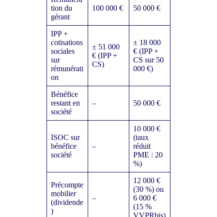
tion du
100 000 €
50 000 €
gérant
IPP +
cotisations
± 18 000
± 51 000
sociales
€ (IPP +
€ (IPP +
sur
CS sur 50
CS)
rémunérati
000 €)
on
Bénéfice
restant en
–
50 000 €
société
10 000 €
ISOC sur
(taux
bénéfice
–
réduit
société
PME : 20
%)
12 000 €
Précompte
(30 %) ou
mobilier
–
6 000 €
(dividende
(15 %
)
VVPRbis)